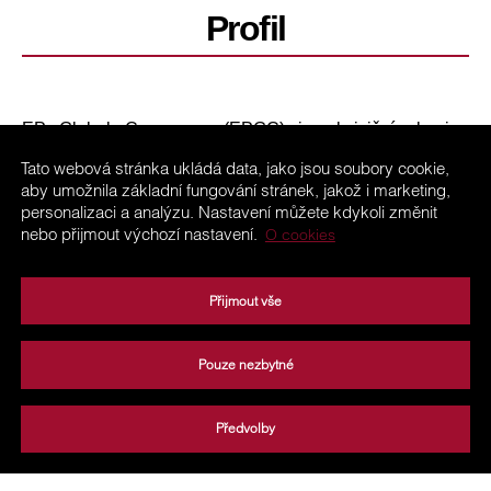
Profil
EP Global Commerce (EPGC) je akviziční skupina
společností kontrolovaná Danielem Křetínským.
Tato webová stránka ukládá data, jako jsou soubory cookie,
Společnost EP Global Commerce byla založena v dubnu
aby umožnila základní fungování stránek, jakož i marketing,
2016 a sídlí v Praze. EPGC v současnosti vlastní 49,99 %
personalizaci a analýzu. Nastavení můžete kdykoli změnit
kmenových akcií a hlasovacích práv ve společnosti
nebo přijmout výchozí nastavení.
O cookies
METRO AG.
Přijmout vše
Pouze nezbytné
Kontakt
Podmínky používání
Předvolby