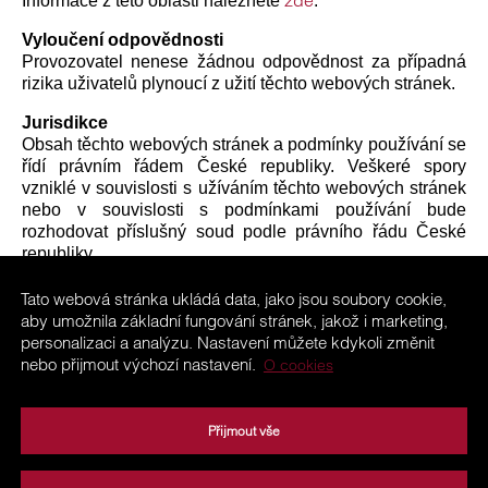
zde
Informace z této oblasti naleznete
.
Vyloučení odpovědnosti
Provozovatel nenese žádnou odpovědnost za případná
rizika uživatelů plynoucí z užití těchto webových stránek.
Jurisdikce
Obsah těchto webových stránek a podmínky používání se
řídí právním řádem České republiky. Veškeré spory
vzniklé v souvislosti s užíváním těchto webových stránek
nebo v souvislosti s podmínkami používání bude
rozhodovat příslušný soud podle právního řádu České
republiky.
Uživatel tím, že vstoupí na tyto webové stránky, vyjadřuje
svůj souhlas s těmito podmínkami používání.
Tato webová stránka ukládá data, jako jsou soubory cookie,
aby umožnila základní fungování stránek, jakož i marketing,
Aktualizace podmínek používání
personalizaci a analýzu. Nastavení můžete kdykoli změnit
Provozovatel je oprávněn kdykoli aktualizovat tyto
nebo přijmout výchozí nastavení.
O cookies
podmínky používání, přičemž veškeré takové úpravy jsou
pro uživatele webových stránek závazné.
Přijmout vše